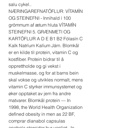
salu cykel.. 
NÆRINGAREFNATÖFLUR: VÍTAMÍN 
OG STEINEFNI - Innihald í 100 
grömmum af ætum hluta VÍTAMÍN 
STEINEFNI 5. GRÆNMETI OG 
KARTÖFLUR A D E B1 B2 Fólasín C 
Kalk Natríum Kalíum Járn. Blomkål 
er en kilde til protein, vitamin C og 
kostfiber. Protein bidrar til å 
opprettholde og gi vekst i 
muskelmasse, og for at barns bein 
skal vokse og utvikles normalt, mens 
vitamin C styrker immunsystemet og 
øker opptaket av jern fra andre 
matvarer. Blomkål protein — In 
1998, the World Health Organization 
defined obesity in men as 22 BF, 
comprar dianabol capsulas 
anabola steroider hur vanligt. Je 