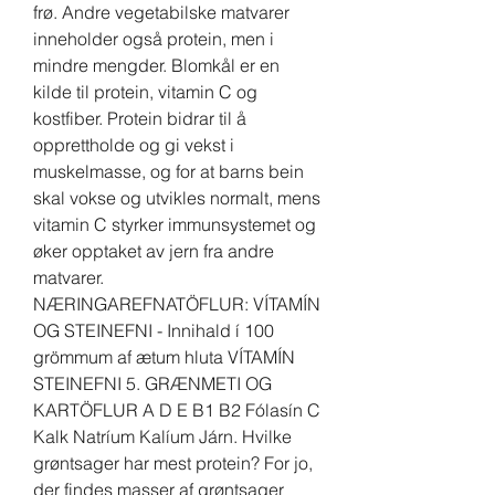
frø. Andre vegetabilske matvarer 
inneholder også protein, men i 
mindre mengder. Blomkål er en 
kilde til protein, vitamin C og 
kostfiber. Protein bidrar til å 
opprettholde og gi vekst i 
muskelmasse, og for at barns bein 
skal vokse og utvikles normalt, mens 
vitamin C styrker immunsystemet og 
øker opptaket av jern fra andre 
matvarer. 
NÆRINGAREFNATÖFLUR: VÍTAMÍN 
OG STEINEFNI - Innihald í 100 
grömmum af ætum hluta VÍTAMÍN 
STEINEFNI 5. GRÆNMETI OG 
KARTÖFLUR A D E B1 B2 Fólasín C 
Kalk Natríum Kalíum Járn. Hvilke 
grøntsager har mest protein? For jo, 
der findes masser af grøntsager 