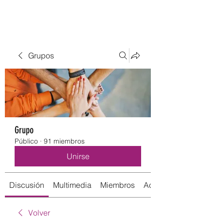
Grupos
Grupo
Público
·
91 miembros
Unirse
Discusión
Multimedia
Miembros
Acerca de
Volver