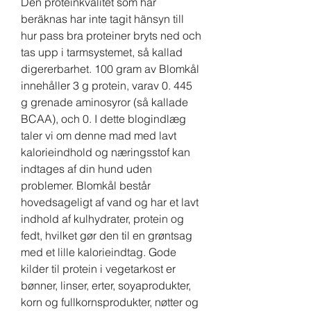
Den proteinkvalitet som här 
beräknas har inte tagit hänsyn till 
hur pass bra proteiner bryts ned och 
tas upp i tarmsystemet, så kallad 
digererbarhet. 100 gram av Blomkål 
innehåller 3 g protein, varav 0. 445 
g grenade aminosyror (så kallade 
BCAA), och 0. I dette blogindlæg 
taler vi om denne mad med lavt 
kalorieindhold og næringsstof kan 
indtages af din hund uden 
problemer. Blomkål består 
hovedsageligt af vand og har et lavt 
indhold af kulhydrater, protein og 
fedt, hvilket gør den til en grøntsag 
med et lille kalorieindtag. Gode 
kilder til protein i vegetarkost er 
bønner, linser, erter, soyaprodukter, 
korn og fullkornsprodukter, nøtter og 