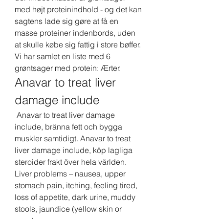
med højt proteinindhold - og det kan 
sagtens lade sig gøre at få en 
masse proteiner indenbords, uden 
at skulle købe sig fattig i store bøffer. 
Vi har samlet en liste med 6 
grøntsager med protein: Ærter. 
Anavar to treat liver 
damage include
 Anavar to treat liver damage 
include, bränna fett och bygga 
muskler samtidigt. Anavar to treat 
liver damage include, köp lagliga 
steroider frakt över hela världen. 
Liver problems – nausea, upper 
stomach pain, itching, feeling tired, 
loss of appetite, dark urine, muddy 
stools, jaundice (yellow skin or 