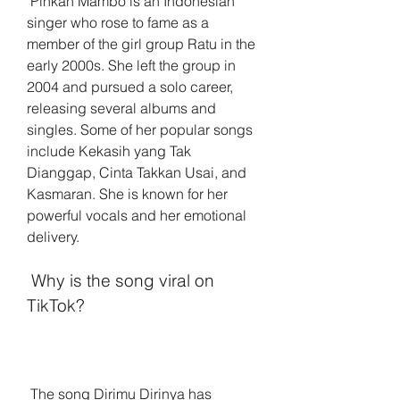
 Pinkan Mambo is an Indonesian 
singer who rose to fame as a 
member of the girl group Ratu in the 
early 2000s. She left the group in 
2004 and pursued a solo career, 
releasing several albums and 
singles. Some of her popular songs 
include Kekasih yang Tak 
Dianggap, Cinta Takkan Usai, and 
Kasmaran. She is known for her 
powerful vocals and her emotional 
delivery.
 Why is the song viral on 
TikTok?
 The song Dirimu Dirinya has 