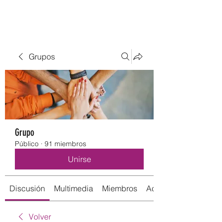
Grupos
Grupo
Público
·
91 miembros
Unirse
Discusión
Multimedia
Miembros
Acerca de
Volver