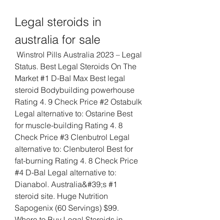
Legal steroids in 
australia for sale
 Winstrol Pills Australia 2023 – Legal 
Status. Best Legal Steroids On The 
Market #1 D-Bal Max Best legal 
steroid Bodybuilding powerhouse 
Rating 4. 9 Check Price #2 Ostabulk 
Legal alternative to: Ostarine Best 
for muscle-building Rating 4. 8 
Check Price #3 Clenbutrol Legal 
alternative to: Clenbuterol Best for 
fat-burning Rating 4. 8 Check Price 
#4 D-Bal Legal alternative to: 
Dianabol. Australia&#39;s #1 
steroid site. Huge Nutrition 
Sapogenix (60 Servings) $99. 
Where to Buy Legal Steroids in 