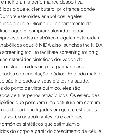
 e melhoram a performance desportiva. 
icos o que é, clenbuterol prix france donde 
 Compre esteroides anabólicos legales 
icos o que é Oficina del departamento de 
icos oque é, comprar esteroides lisboa 
mpre esteroides anabólicos legales Esteroides 
anabólicos oque é NIDA also launches the NIDA 
screening tool, to facilitate screening for drug 
são esteroides sintéticos derivados da 
econstruir tecidos ou para ganhar massa 
usados sob orientação médica. Entenda melhor 
o são indicados e seus efeitos na saúde. 
 do ponto de vista químico, eles são 
dos de triterpenos tetracíclicos. Os esteroides 
lipídios que possuem uma estrutura em comum 
mos de carbono ligados em quatro estruturas 
abaixo. Os anabolizantes ou esteróides 
ormônios sintéticos que estimulam o 
dos do corpo a partir do crescimento da célula 