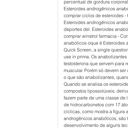
percentual de gordura corporal
Esteroides androgênicos anaból
comprar ciclos de esteroides -
Esteroides androgênicos anaból
deportes del. Esteroides anaból
comprar winstrol farmacia - Co
anabólicos oque é Esteroides 
Quick Screen, a single question 
use in prima. Os anabolizantes 
testosterona que servem para r
muscular. Porém só devem ser 
o que são anabolizantes, quand
Quando se analisa os esteroides
compostos lipossolúveis, deriva
fazem parte de uma classe de 
de hidrocarbonetos com 17 áto
cíclicas, como mostra a figura 
androgênicos anabólicos, são h
desenvolvimento de alguns teci