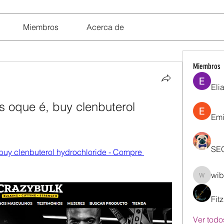
Miembros
Acerca de
Miembros
Eli
s oque é, buy clenbuterol 
Emi
SE
buy clenbuterol hydrochloride - Compre 
wib
wibik26
Fit
Ver todo