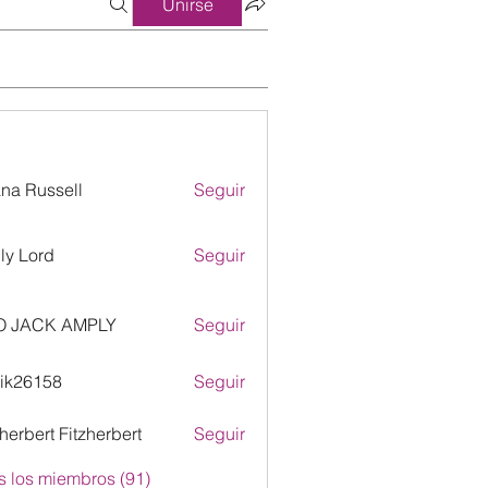
Unirse
ana Russell
Seguir
ly Lord
Seguir
O JACK AMPLY
Seguir
ik26158
Seguir
158
zherbert Fitzherbert
Seguir
s los miembros (91)