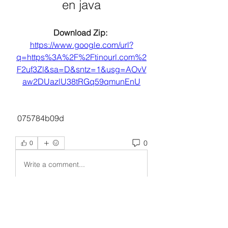
en java
Download Zip: 
https://www.google.com/url?
q=https%3A%2F%2Ftinourl.com%2
F2uf3Zl&sa=D&sntz=1&usg=AOvV
aw2DUazlU38tRGq59qmunEnU
 075784b09d
0
0
Write a comment...
Acerca de
¡Bienvenido al grupo! Puedes